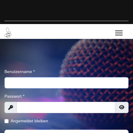
Benutzername
*
Passwort
*
Anzeigen
Pass
Angemeldet bleiben